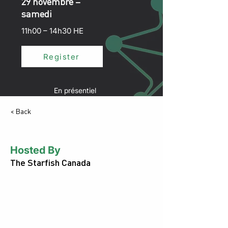
29 novembre –
samedi
11h00 – 14h30 HE
Register
En présentiel
< Back
Hosted By
The Starfish Canada