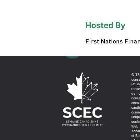
Hosted By
First Nations Fin
© TSX
conse
(et n
rense
de l’
conse
encou
caut
comme
uniqu
socié
Web 
Xchan
et Bo