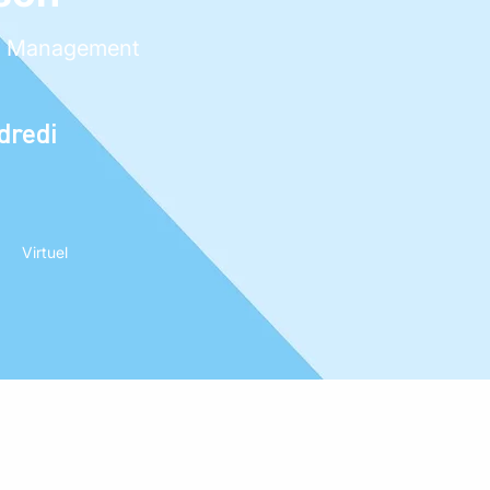
ial Management
dredi
Virtuel