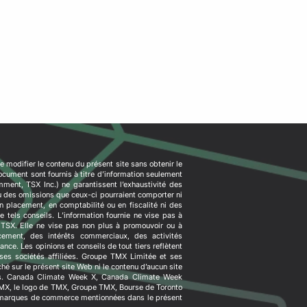
de modifier le contenu du présent site sans obtenir le
cument sont fournis à titre d’information seulement
mment, TSX Inc.) ne garantissent l’exhaustivité des
u des omissions que ceux-ci pourraient comporter ni
 en placement, en comptabilité ou en fiscalité ni des
de tels conseils. L’information fournie ne vise pas à
e TSX. Elle ne vise pas non plus à promouvoir ou à
acement, des intérêts commerciaux, des activités
ce. Les opinions et conseils de tout tiers reflètent
ses sociétés affiliées. Groupe TMX Limitée et ses
iché sur le présent site Web ni le contenu d’aucun site
nts. Canada Climate Week X, Canada Climate Week
MX, le logo de TMX, Groupe TMX, Bourse de Toronto
s marques de commerce mentionnées dans le présent