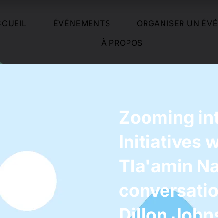
CCUEIL
ÉVÉNEMENTS
ORGANISER UN ÉV
À PROPOS
Zooming in
Initiatives 
Tla'amin Na
conversatio
Dillon John