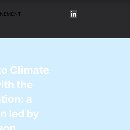
ÉNEMENT
to Climate
with the
tion: a
n led by
son