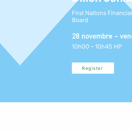
First Nations Financ
Board
28 novembre – ven
10h00 – 10h45 HP
Register