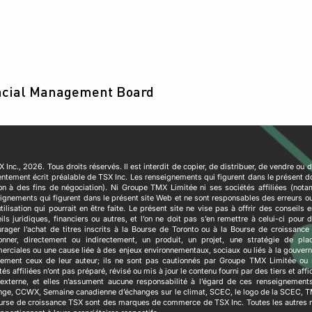
ancial Management Board
 Inc., 2026. Tous droits réservés. Il est interdit de copier, de distribuer, de vendre ou 
ntement écrit préalable de TSX Inc. Les renseignements qui figurent dans le présent do
on à des fins de négociation). Ni Groupe TMX Limitée ni ses sociétés affiliées (nota
ignements qui figurent dans le présent site Web et ne sont responsables des erreurs o
utilisation qui pourrait en être faite. Le présent site ne vise pas à offrir des conseils
ils juridiques, financiers ou autres, et l’on ne doit pas s’en remettre à celui-ci pour 
rager l’achat de titres inscrits à la Bourse de Toronto ou à la Bourse de croissanc
ionner, directement ou indirectement, un produit, un projet, une stratégie de pl
rciales ou une cause liée à des enjeux environnementaux, sociaux ou liés à la gouvernan
ement ceux de leur auteur; ils ne sont pas cautionnés par Groupe TMX Limitée ou 
tés affiliées n’ont pas préparé, révisé ou mis à jour le contenu fourni par des tiers et aff
externe, et elles n’assument aucune responsabilité à l’égard de ces renseigneme
ge, CCWX, Semaine canadienne d’échanges sur le climat, SCEC, le logo de la SCEC, T
urse de croissance TSX sont des marques de commerce de TSX Inc. Toutes les autre